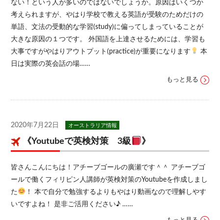
ない！という人が多いのではないでしょうか。原因はいくつか
考えられますが、やはり学校で教える英語が受験のためだけの
単語、文法の受動的な学習(study)に偏ってしまっていることが
大きな原因の１つです。 外国語を上達させるためには、学習も
大事ですがやはりアウトプット(practice)が重要になります
本
日は実際の英会話の場……
もっと見る
2020年7月22日
オーストラリア情報
《Youtubeで英検対策 3級
》
皆さんこんにちは！アチーブゴールの廣瀬です＾＾ アチーブゴ
ールで働くフィリピン人講師が英検対策のYoutubeを作成しまし
た
！ 本で自分で勉強するよりもやはり動画なので理解しやす
いですよね！ 是非ご活用ください♪ ……