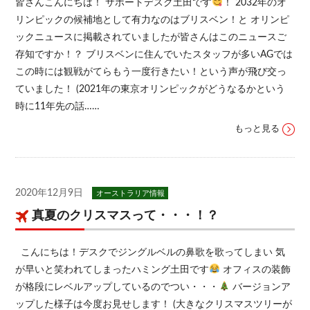
皆さんこんにちは！ サポートデスク土田です
！ 2032年のオ
リンピックの候補地として有力なのはブリスベン！と オリンピ
ックニュースに掲載されていましたが皆さんはこのニュースご
存知ですか！？ ブリスベンに住んでいたスタッフが多いAGでは
この時には観戦がてらもう一度行きたい！という声が飛び交っ
ていました！ (2021年の東京オリンピックがどうなるかという
時に11年先の話……
もっと見る
2020年12月9日
オーストラリア情報
真夏のクリスマスって・・・！？
こんにちは！デスクでジングルベルの鼻歌を歌ってしまい 気
が早いと笑われてしまったハミング土田です
オフィスの装飾
が格段にレベルアップしているのでつい・・・
バージョンア
ップした様子は今度お見せします！ (大きなクリスマスツリーが