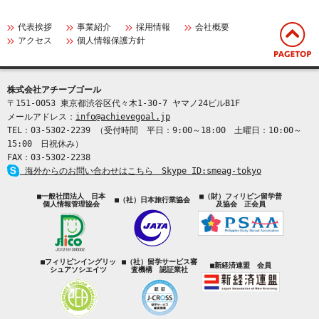
代表挨拶
事業紹介
採用情報
会社概要
アクセス
個人情報保護方針
株式会社アチーブゴール
〒151-0053 東京都渋谷区代々木1-30-7 ヤマノ24ビルB1F
メールアドレス：
info@achievegoal.jp
TEL：03‐5302‐2239 （受付時間 平日：9:00～18:00 土曜日：10:00～
15:00 日祝休み）
FAX：03‐5302‐2238
海外からのお問い合わせはこちら Skype ID:smeag-tokyo
■一般社団法人 日本
■（財）フィリピン留学普
■（社）日本旅行業協会
個人情報管理協会
及協会 正会員
■フィリピンイングリッ
■（社）留学サービス審
■新経済連盟 会員
シュアソシエイツ
査機構 認証業社