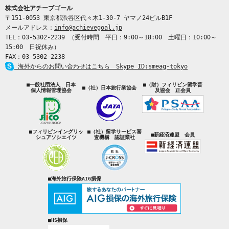
株式会社アチーブゴール
〒151-0053 東京都渋谷区代々木1-30-7 ヤマノ24ビルB1F
メールアドレス：
info@achievegoal.jp
TEL：03‐5302‐2239 （受付時間 平日：9:00～18:00 土曜日：10:00～
15:00 日祝休み）
FAX：03‐5302‐2238
海外からのお問い合わせはこちら Skype ID:smeag-tokyo
■一般社団法人 日本
■（財）フィリピン留学普
■（社）日本旅行業協会
個人情報管理協会
及協会 正会員
■フィリピンイングリッ
■（社）留学サービス審
■新経済連盟 会員
シュアソシエイツ
査機構 認証業社
■海外旅行保険AIG損保
■HS損保