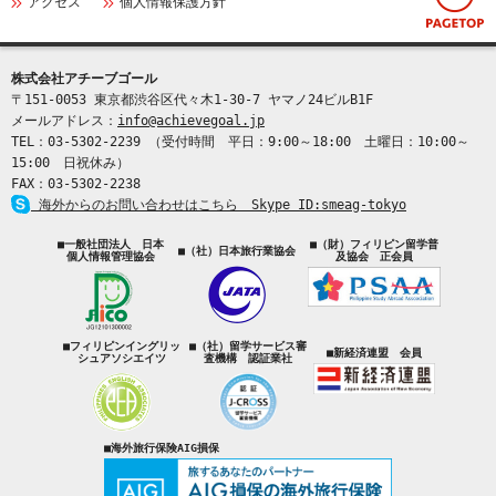
アクセス
個人情報保護方針
株式会社アチーブゴール
〒151-0053 東京都渋谷区代々木1-30-7 ヤマノ24ビルB1F
メールアドレス：
info@achievegoal.jp
TEL：03‐5302‐2239 （受付時間 平日：9:00～18:00 土曜日：10:00～
15:00 日祝休み）
FAX：03‐5302‐2238
海外からのお問い合わせはこちら Skype ID:smeag-tokyo
■一般社団法人 日本
■（財）フィリピン留学普
■（社）日本旅行業協会
個人情報管理協会
及協会 正会員
■フィリピンイングリッ
■（社）留学サービス審
■新経済連盟 会員
シュアソシエイツ
査機構 認証業社
■海外旅行保険AIG損保